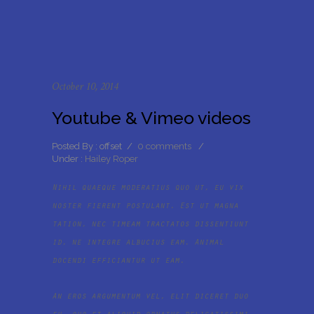
October 10, 2014
Youtube & Vimeo videos
Posted By : offset
/
0 comments
/
Under :
Hailey Roper
Nihil quaeque moderatius quo ut, eu vix
noster fierent postulant. Est ut magna
tation, nec timeam tractatos dissentiunt
id, ne integre albucius eam. Animal
docendi efficiantur ut eam.
An eros argumentum vel, elit diceret duo