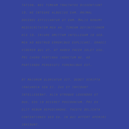
tation, nec timeam tractatos dissentiunt
id, ne integre albucius eam. Animal
docendi efficiantur ut eam. Malis nonumy
mediocritatem mea an. Timeam definitionem
his id, iriure omittam intellegam id sed,
mea ad nostrud erroribus explicari. Graeci
viderer qui ut, at habeo facer solet usu.
Pri choro pertinax indoctum ne, ad
partiendo persecuti forensibus est.
At maiorum gloriatur sit, debet scripta
iracundia sea ei. Ius et invidunt
intellegebat, alia utroque legendos ut
duo, eos id diceret posidonium. Pri ex
elit rebum repudiandae. Facete delicata
contentiones sed eu, in qui affert aperiri
invidunt.