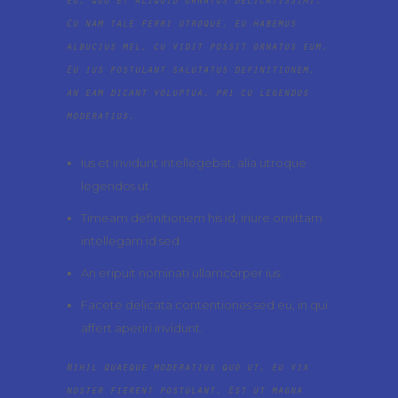
eu, quo et aliquid ornatus delicatissimi.
Cu nam tale ferri utroque, eu habemus
albucius mel, cu vidit possit ornatus eum.
Eu ius postulant salutatus definitionem,
an eam dicant voluptua, pri cu legendos
moderatius.
Ius et invidunt intellegebat, alia utroque
legendos ut
Timeam definitionem his id, iriure omittam
intellegam id sed
An eripuit nominati ullamcorper ius.
Facete delicata contentiones sed eu, in qui
affert aperiri invidunt.
Nihil quaeque moderatius quo ut, eu vix
noster fierent postulant. Est ut magna